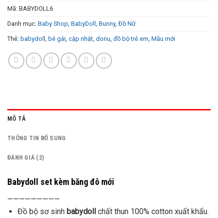
Mã:
BABYDOLL6
Danh mục:
Baby Shop
,
BabyDoll
,
Bunny
,
Đồ Nữ
Thẻ:
babydoll
,
bé gái
,
cập nhật
,
donu
,
đồ bộ trẻ em
,
Mẫu mới
MÔ TẢ
THÔNG TIN BỔ SUNG
ĐÁNH GIÁ (2)
Babydoll set kèm băng đô mới
—————————
Đồ bộ sơ sinh
babydoll
chất thun 100% cotton xuất khẩu.