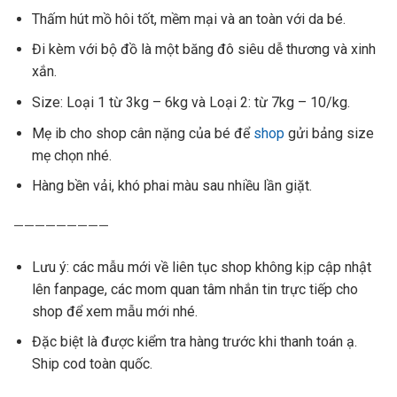
Thấm hút mồ hôi tốt, mềm mại và an toàn với da bé.
Đi kèm với bộ đồ là một băng đô siêu dễ thương và xinh
xắn.
Size: Loại 1 từ 3kg – 6kg và Loại 2: từ 7kg – 10/kg.
Mẹ ib cho shop cân nặng của bé để
shop
gửi bảng size
mẹ chọn nhé.
Hàng bền vải, khó phai màu sau nhiều lần giặt.
—————————
Lưu ý: các mẫu mới về liên tục shop không kịp cập nhật
lên fanpage, các mom quan tâm nhắn tin trực tiếp cho
shop để xem mẫu mới nhé.
Đặc biệt
là được kiểm tra hàng trước khi thanh toán ạ.
Ship cod toàn quốc.