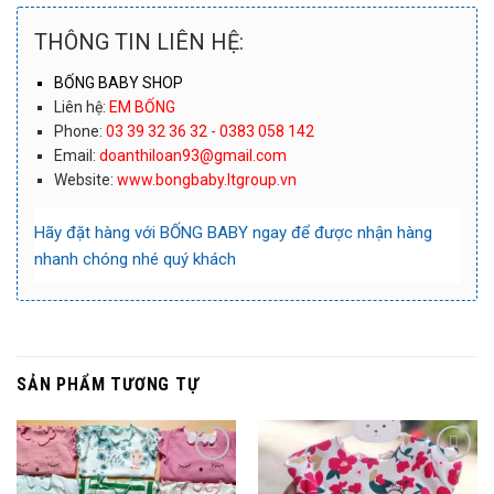
THÔNG TIN LIÊN HỆ:
BỐNG BABY SHOP
Liên hệ:
EM BỐNG
Phone:
03 39 32 36 32 - 0383 058 142
Email:
doanthiloan93@gmail.com
Website:
www.bongbaby.ltgroup.vn
Hãy đặt hàng với
BỐNG BABY
ngay để được nhận hàng
nhanh chóng nhé quý khách
SẢN PHẨM TƯƠNG TỰ
Thêm
Thêm
Vào
Vào