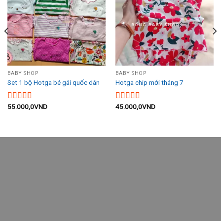
Yêu
Yêu
Thích
Thích
BABY SHOP
BABY SHOP
Set 1 bộ Hotga bé gái quốc dân
Hotga chip mới tháng 7
55.000,0
VND
45.000,0
VND
Được xếp
Được xếp
hạng
5.00
5
hạng
5.00
5
sao
sao