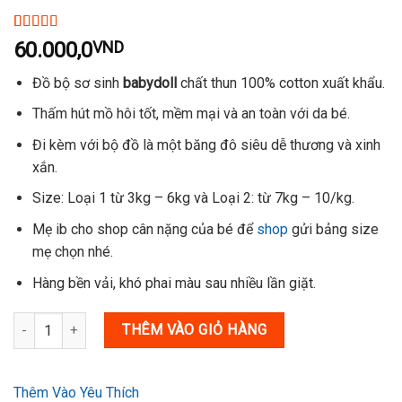
5.00
2
trên 5
60.000,0
VND
dựa trên
đánh giá
Đồ bộ sơ sinh
babydoll
chất thun 100% cotton xuất khẩu.
Thấm hút mồ hôi tốt, mềm mại và an toàn với da bé.
Đi kèm với bộ đồ là một băng đô siêu dễ thương và xinh
xắn.
Size: Loại 1 từ 3kg – 6kg và Loại 2: từ 7kg – 10/kg.
Mẹ ib cho shop cân nặng của bé để
shop
gửi bảng size
mẹ chọn nhé.
Hàng bền vải, khó phai màu sau nhiều lần giặt.
Babydoll set kèm băng đô số lượng
THÊM VÀO GIỎ HÀNG
Thêm Vào Yêu Thích